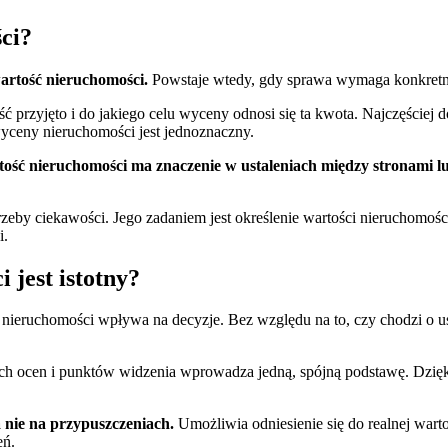
ci?
artość nieruchomości.
Powstaje wtedy, gdy sprawa wymaga konkretne
 przyjęto i do jakiego celu wyceny odnosi się ta kwota. Najczęściej 
ceny nieruchomości jest jednoznaczny.
ość nieruchomości ma znaczenie w ustaleniach między stronami l
eby ciekawości. Jego zadaniem jest określenie wartości nieruchomośc
i.
 jest istotny?
ieruchomości wpływa na decyzje. Bez względu na to, czy chodzi o ust
ch ocen i punktów widzenia wprowadza jedną, spójną podstawę. Dzięki 
a nie na przypuszczeniach.
Umożliwia odniesienie się do realnej war
eń.