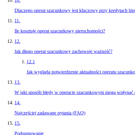
10
.
Dlaczego operat szacunkowy jest kluczowy przy kredytach hi
11
.
Ile kosztuje operat szacunkowy nieruchomości?
12
.
Jak długo operat szacunkowy zachowuje ważność?
12
.
1
Jak wygląda potwierdzenie aktualności operatu szacun
13
.
W jaki sposób błędy w operacie szacunkowym mogą wpłynąć 
14
.
Najczęściej zadawane pytania (FAQ)
15
.
Podsumowanie