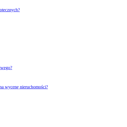
potecznych?
kowego?
na wycenę nieruchomości?