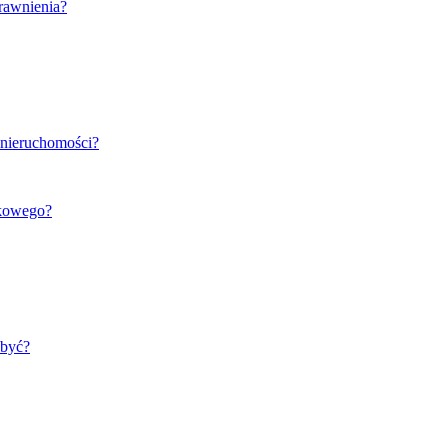
rawnienia?
 nieruchomości?
nkowego?
 być?