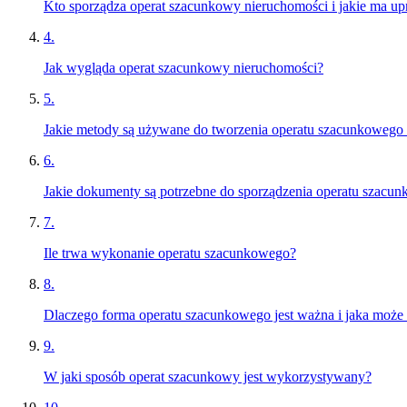
Kto sporządza operat szacunkowy nieruchomości i jakie ma up
4
.
Jak wygląda operat szacunkowy nieruchomości?
5
.
Jakie metody są używane do tworzenia operatu szacunkowego
6
.
Jakie dokumenty są potrzebne do sporządzenia operatu szacu
7
.
Ile trwa wykonanie operatu szacunkowego?
8
.
Dlaczego forma operatu szacunkowego jest ważna i jaka może
9
.
W jaki sposób operat szacunkowy jest wykorzystywany?