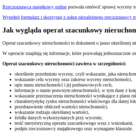
Rzeczoznawca majątkowy online
pozwala omówić sprawę wyceny nie
Wypełnij formularz i skorzystaj z usług niezależnego rzeczoznawcy
Jak wygląda operat szacunkowy nierucho
Operat szacunkowy nieruchomości to dokument o jasno określonej stru
W operacie znajdują się informacje, które pozwalają jednoznacznie z
Operat szacunkowy nieruchomości zawiera w szczególności:
określenie przedmiotu wyceny, czyli wskazanie, jaka nierucho
wskazanie celu wyceny oraz zakresu wyceny nieruchomości,
opis stanu nieruchomości i jej podstawowych cech,
informacje o stanie prawnym nieruchomości, w tym dane z księ
wskazanie przeznaczenia nieruchomości wynikające z planu 
charakterystykę rynku nieruchomości właściwego dla danej loka
przedstawienie obliczeń wartości nieruchomości,
wskazanie rodzaju określanej wartości,
źródła danych wykorzystanych przy wycenie,
treść merytoryczną operatu szacunkowego wraz z wnioskami,
podpis rzeczoznawcy majątkowego oraz wymagane klauzule.