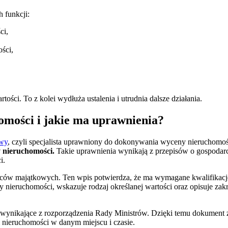
 funkcji:
ci,
ości,
ści. To z kolei wydłuża ustalenia i utrudnia dalsze działania.
omości i jakie ma uprawnienia?
owy
, czyli specjalista uprawniony do dokonywania wyceny nieruchomo
 nieruchomości.
Takie uprawnienia wynikają z przepisów o gospodarc
i.
ców majątkowych. Ten wpis potwierdza, że ma wymagane kwalifikacje 
nieruchomości, wskazuje rodzaj określanej wartości oraz opisuje zakre
ynikające z rozporządzenia Rady Ministrów. Dzięki temu dokument z
i nieruchomości w danym miejscu i czasie.