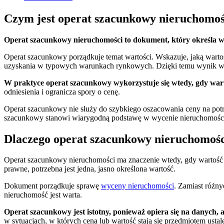
Czym jest operat szacunkowy nieruchomoś
Operat szacunkowy nieruchomości to dokument, który określa w
Operat szacunkowy porządkuje temat wartości. Wskazuje, jaką wartość
uzyskania w typowych warunkach rynkowych. Dzięki temu wynik wy
W praktyce operat szacunkowy wykorzystuje się wtedy, gdy wart
odniesienia i ogranicza spory o cenę.
Operat szacunkowy nie służy do szybkiego oszacowania ceny na potrz
szacunkowy stanowi wiarygodną podstawę w wycenie nieruchomośc
Dlaczego operat szacunkowy nieruchomości
Operat szacunkowy nieruchomości ma znaczenie wtedy, gdy wartość n
prawne, potrzebna jest jedna, jasno określona wartość.
Dokument porządkuje sprawę
wyceny nieruchomości
. Zamiast różny
nieruchomość jest warta.
Operat szacunkowy jest istotny, ponieważ opiera się na danych, 
w sytuacjach, w których cena lub wartość stają się przedmiotem ustal