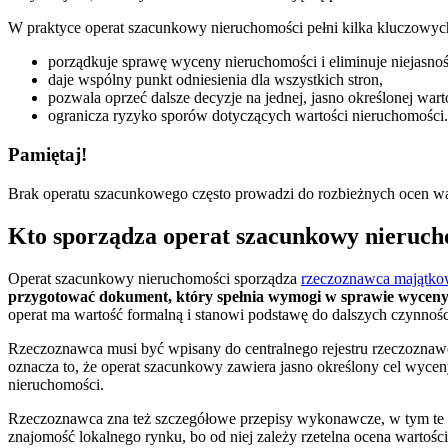
W praktyce operat szacunkowy nieruchomości pełni kilka kluczowych
porządkuje sprawę wyceny nieruchomości i eliminuje niejasnoś
daje wspólny punkt odniesienia dla wszystkich stron,
pozwala oprzeć dalsze decyzje na jednej, jasno określonej wart
ogranicza ryzyko sporów dotyczących wartości nieruchomości.
Pamiętaj!
Brak operatu szacunkowego często prowadzi do rozbieżnych ocen warto
Kto sporządza operat szacunkowy nieruch
Operat szacunkowy nieruchomości sporządza
rzeczoznawca majątk
przygotować dokument, który spełnia wymogi w sprawie wyceny
operat ma wartość formalną i stanowi podstawę do dalszych czynnośc
Rzeczoznawca musi być wpisany do centralnego rejestru rzeczoznaw
oznacza to, że operat szacunkowy zawiera jasno określony cel wyceny 
nieruchomości.
Rzeczoznawca zna też szczegółowe przepisy wykonawcze, w tym te w
znajomość lokalnego rynku, bo od niej zależy rzetelna ocena wartośc