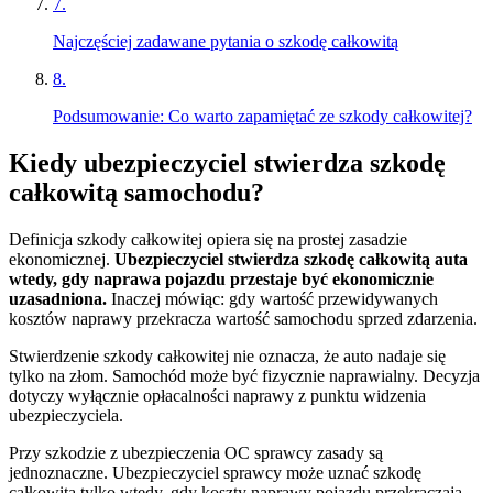
7
.
Najczęściej zadawane pytania o szkodę całkowitą
8
.
Podsumowanie: Co warto zapamiętać ze szkody całkowitej?
Kiedy ubezpieczyciel stwierdza szkodę
całkowitą samochodu?
Definicja szkody całkowitej opiera się na prostej zasadzie
ekonomicznej.
Ubezpieczyciel stwierdza szkodę całkowitą auta
wtedy, gdy naprawa pojazdu przestaje być ekonomicznie
uzasadniona.
Inaczej mówiąc: gdy wartość przewidywanych
kosztów naprawy przekracza wartość samochodu sprzed zdarzenia.
Stwierdzenie szkody całkowitej nie oznacza, że auto nadaje się
tylko na złom. Samochód może być fizycznie naprawialny. Decyzja
dotyczy wyłącznie opłacalności naprawy z punktu widzenia
ubezpieczyciela.
Przy szkodzie z ubezpieczenia OC sprawcy zasady są
jednoznaczne. Ubezpieczyciel sprawcy może uznać szkodę
całkowitą tylko wtedy, gdy koszty naprawy pojazdu przekraczają