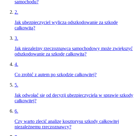
samochodu?
2
.
Jak ubezpieczyciel wylicza odszkodowanie za szkodę
całkowitą?
3
.
Jak niezależny rzeczoznawca samochodowy może zwiększyć
odszkodowanie za szkodę całkowitą?
4
.
Co zrobić z autem po szkodzie całkowitej?
5
.
Jak odwołać się od decyzji ubezpieczyciela w sprawie szkody
całkowitej?
6
.
Czy warto zlecić analizę kosztorysu szkody całkowitej
niezależnemu rzeczoznawcy?