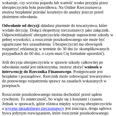
wskazuje, czy wycena pojazdu lub wartość wraku przyjęta przez
ubezpieczyciela była prawidłowa. Na Online Rzeczoznawca
możesz bezpłatnie przesłać kosztorys do analizy jeszcze przed
złożeniem odwołania.
Odwołanie od decyzj
i składasz pisemnie do towarzystwa, które
wydało decyzję. Dołącz ekspertyzę rzeczoznawcy jako załącznik.
Odpowiedzialność ubezpieczyciela obejmuje naprawienie szkody w
pełnej wysokości, a roszczenie poszkodowanego nie może być
ograniczane bez uzasadnienia. Ubezpieczyciel ma obowiązek
rozpatrzyć reklamację w terminie do 30 dni (w skomplikowanych
przypadkach do 60 dni, o czym musi Cię formalnie uprzedzić).
Jeśli decyzja ubezpieczyciela w sprawie szkody całkowitej po
odwołaniu nadal jest niekorzystna, możesz złożyć
wniosek o
interwencję do Rzecznika Finansowego
. Postępowanie jest
bezpłatne i pozasądowe. Rzecznik może zobowiązać towarzystwo
do ponownego rozpatrzenia sprawy na zasadach wskazanych w
przepisach.
Roszczenie poszkodowanego można dochodzić przed sądem
cywilnym. To ostateczność, bo wiąże się z kosztami i czasem.
Jednak w sprawach, gdzie różnica między wyceną ubezpieczyciela
a
wyceną niezależnego rzeczoznawcy
jest znacząca, droga sądowa
bywa jedynym rozwiązaniem, które roszczenie poszkodowanego