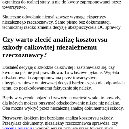
ogranicza do realnej straty, a nie do kwoty zaproponowanej przez
towarzystwo.
Skuteczne odwołanie niemal zawsze wymaga ekspertyzy
niezależnego rzeczoznawcy. Samo pismo bez dokumentacji
technicznej rzadko zmienia decyzję ubezpieczyciela OC sprawcy.
Czy warto zlecić analizę kosztorysu
szkody całkowitej niezależnemu
rzeczoznawcy?
Dostałeś decyzję o szkodzie całkowitej i zastanawiasz się, czy
kwota na piśmie jest prawidłowa. To właściwe pytanie. Wypłata
odszkodowania zaproponowana przez towarzystwo
ubezpieczeniowe w pierwszej decyzji bardzo często nie odpowiada
temu, co poszkodowanemu faktycznie się należy.
Błędy w wycenie pojazdu i zawyżona wartość wraku to powody,
dla których możesz otrzymać odszkodowanie niższe niż należne.
Oba można wykryć przez niezależną analizę dokumentacji szkody.
Pierwszym krokiem jest bezpłatna analiza kosztorysu szkody.
Przesyłasz dokumenty, niezależny rzeczoznawca sprawdza, czy
wycena pojazdu
i wartość wraku przyjęte przez towarzystwo