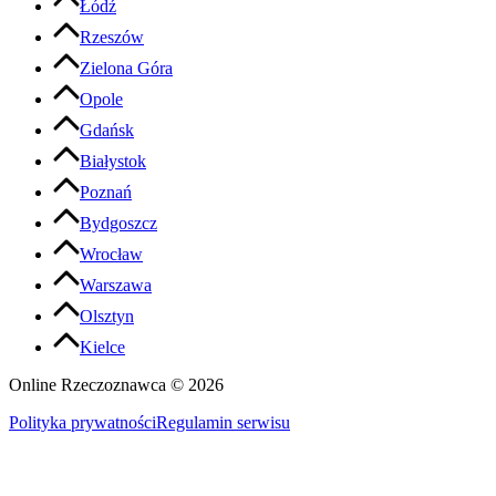
Łódź
Rzeszów
Zielona Góra
Opole
Gdańsk
Białystok
Poznań
Bydgoszcz
Wrocław
Warszawa
Olsztyn
Kielce
Online Rzeczoznawca ©
2026
Polityka prywatności
Regulamin serwisu