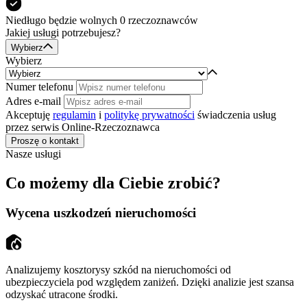
Niedługo będzie
wolnych 0
rzeczoznawców
Jakiej usługi potrzebujesz?
Wybierz
Wybierz
Numer telefonu
Adres e-mail
Akceptuję
regulamin
i
politykę prywatności
świadczenia usług
przez serwis Online-Rzeczoznawca
Proszę o kontakt
Nasze usługi
Co możemy dla Ciebie zrobić?
Wycena uszkodzeń nieruchomości
Analizujemy kosztorysy szkód na nieruchomości od
ubezpieczyciela pod względem zaniżeń. Dzięki analizie jest szansa
odzyskać utracone środki.