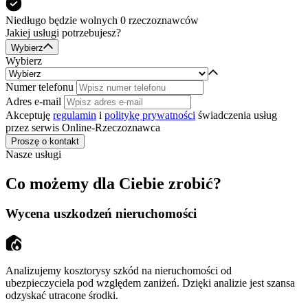
Niedługo będzie
wolnych 0
rzeczoznawców
Jakiej usługi potrzebujesz?
Wybierz
Wybierz
Numer telefonu
Adres e-mail
Akceptuję
regulamin
i
politykę prywatności
świadczenia usług
przez serwis Online-Rzeczoznawca
Proszę o kontakt
Nasze usługi
Co możemy dla Ciebie zrobić?
Wycena uszkodzeń nieruchomości
Analizujemy kosztorysy szkód na nieruchomości od
ubezpieczyciela pod względem zaniżeń. Dzięki analizie jest szansa
odzyskać utracone środki.