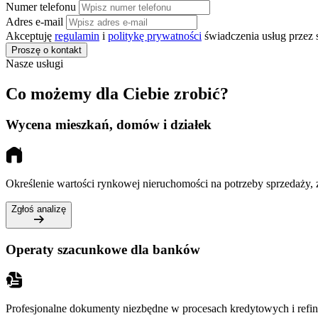
Numer telefonu
Adres e-mail
Akceptuję
regulamin
i
politykę prywatności
świadczenia usług przez
Proszę o kontakt
Nasze usługi
Co możemy dla Ciebie zrobić?
Wycena mieszkań, domów i działek
Określenie wartości rynkowej nieruchomości na potrzeby sprzedaży,
Zgłoś analizę
Operaty szacunkowe dla banków
Profesjonalne dokumenty niezbędne w procesach kredytowych i refi