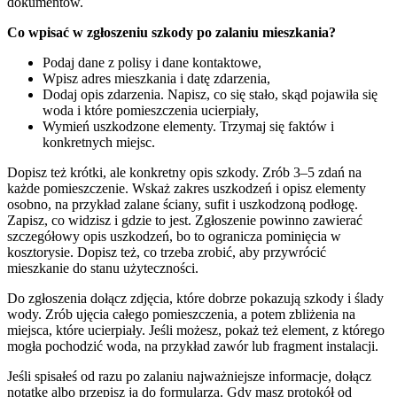
dokumentów.
Co wpisać w zgłoszeniu szkody po zalaniu mieszkania?
Podaj dane z polisy i dane kontaktowe,
Wpisz adres mieszkania i datę zdarzenia,
Dodaj opis zdarzenia. Napisz, co się stało, skąd pojawiła się
woda i które pomieszczenia ucierpiały,
Wymień uszkodzone elementy. Trzymaj się faktów i
konkretnych miejsc.
Dopisz też krótki, ale konkretny opis szkody. Zrób 3–5 zdań na
każde pomieszczenie. Wskaż zakres uszkodzeń i opisz elementy
osobno, na przykład zalane ściany, sufit i uszkodzoną podłogę.
Zapisz, co widzisz i gdzie to jest. Zgłoszenie powinno zawierać
szczegółowy opis uszkodzeń, bo to ogranicza pominięcia w
kosztorysie. Dopisz też, co trzeba zrobić, aby przywrócić
mieszkanie do stanu użyteczności.
Do zgłoszenia dołącz zdjęcia, które dobrze pokazują szkody i ślady
wody. Zrób ujęcia całego pomieszczenia, a potem zbliżenia na
miejsca, które ucierpiały. Jeśli możesz, pokaż też element, z którego
mogła pochodzić woda, na przykład zawór lub fragment instalacji.
Jeśli spisałeś od razu po zalaniu najważniejsze informacje, dołącz
notatkę albo przepisz ją do formularza. Gdy masz protokół od