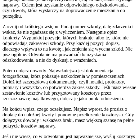
naprawy. Celem jest uzyskanie odpowiedniego odszkodowania,
czyli kwoty, która wystarczy na doprowadzenie mieszkania do
porządku.
Zacznij od krótkiego wstępu. Podaj numer szkody, datę zdarzenia i
wskaż, że nie zgadzasz się z wyliczeniem. Następnie opisz
konkrety. Wypunktuj pozycje, których brakuje, albo te, które nie
odpowiadają zakresowi szkody. Przy każdej pozycji dopisz,
dlaczego wpływa to na kwotę i jak zmienia się wycena szkód. Nie
pisz ogólnie. Odwołanie ma prowadzić do uzyskania
odszkodowania, a nie do dyskusji o wrażeniach.
Potem dołącz dowody. Najważniejsza jest dokumentacja
fotograficzna, która pokazuje uszkodzenia w pomieszczeniach.
Dołóż też szczegółową dokumentację, czyli notatki, protokoły,
pomiary i wszystko, co potwierdza zakres szkody. Jeśli masz własne
zestawienie kosztów lub przygotowany kosztorys przez
rzeczoznawcę majątkowego, dołącz je jako punkt odniesienia.
Na końcu wpisz, czego oczekujesz. Napisz wprost, że prosisz o
dopłatę do należnej kwoty i ponowne przeliczenie kosztorysu. Gdy
dołączysz dowody i wskażesz braki, masz większą szansę na pełne
pokrycie kosztów naprawy.
Jeśli nie wiesz, co w odwołaniu jest najważniejsze, wyślij kosztorys