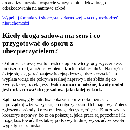
do analizy i uzyskaj wsparcie w uzyskaniu adekwatnego
odszkodowania na naprawę szkód!
Wypełnij formularz i skorzystaj z darmowej wyceny uszkodzeń
nieruchomości
Kiedy droga sądowa ma sens i co
przygotować do sporu z
ubezpieczycielem?
O drodze sądowej warto myśleć dopiero wtedy, gdy wyczerpiesz
prostsze kroki, a różnica w pieniądzach nadal jest duża. Najczęściej
dzieje się tak, gdy dostajesz kolejną decyzję ubezpieczyciela, a
wypłata wciąż nie pokrywa realnej naprawy i nie zbliża się do
kwoty, której oczekujesz.
Jeśli różnica do należnej kwoty nadal
jest duża, rozważ drogę sądową jako kolejny krok.
Sąd ma sens, gdy potrafisz pokazać spór w dokumentach.
Uporządkuj więc wszystko, co dotyczy szkód i ich naprawy. Zbierz
zgłoszenie szkody, korespondencję, decyzje, zdjęcia. Kluczowy jest
kosztorys naprawy, bo to on pokazuje, jakie prace są potrzebne i ile
mogą kosztować. Bez takiej podstawy trudniej wykazać, że kwota
wypłaty jest za niska.