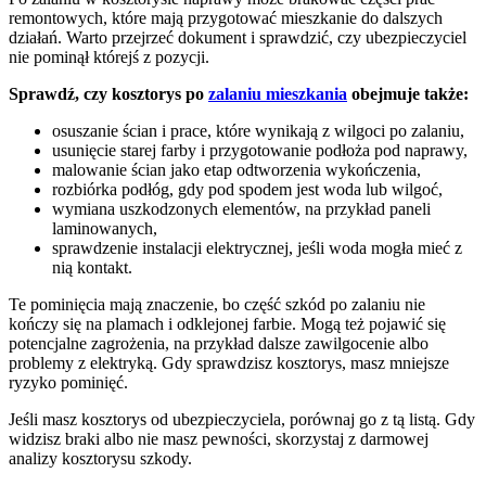
remontowych, które mają przygotować mieszkanie do dalszych
działań. Warto przejrzeć dokument i sprawdzić, czy ubezpieczyciel
nie pominął którejś z pozycji.
Sprawdź, czy kosztorys po
zalaniu mieszkania
obejmuje także:
osuszanie ścian i prace, które wynikają z wilgoci po zalaniu,
usunięcie starej farby i przygotowanie podłoża pod naprawy,
malowanie ścian jako etap odtworzenia wykończenia,
rozbiórka podłóg, gdy pod spodem jest woda lub wilgoć,
wymiana uszkodzonych elementów, na przykład paneli
laminowanych,
sprawdzenie instalacji elektrycznej, jeśli woda mogła mieć z
nią kontakt.
Te pominięcia mają znaczenie, bo część szkód po zalaniu nie
kończy się na plamach i odklejonej farbie. Mogą też pojawić się
potencjalne zagrożenia, na przykład dalsze zawilgocenie albo
problemy z elektryką. Gdy sprawdzisz kosztorys, masz mniejsze
ryzyko pominięć.
Jeśli masz kosztorys od ubezpieczyciela, porównaj go z tą listą. Gdy
widzisz braki albo nie masz pewności, skorzystaj z darmowej
analizy kosztorysu szkody.