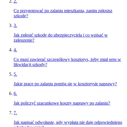
2
.
Co przygotować po zalaniu mieszkania, zanim zgłosisz
szkodę?
3
.
Jak zgłosić szkodę do ubezpieczyciela i co wpisać w
zgłoszenie?
4
.
Co musi zawierać szczegółowy kosztorys, żeby miał sens w
likwidacji szkody?
5
.
Jakie prace po zalaniu pomija się w kosztorysie naprawy?
6
.
Jak policzyć szacunkowe koszty naprawy po zalaniu?
7
.
Jak napisać odwołanie, gdy wypłata nie daje odpowiedniego