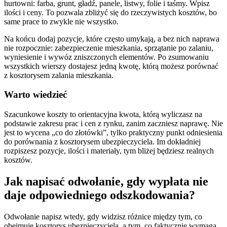
hurtowni: farba, grunt, gładź, panele, listwy, folie i taśmy. Wpisz
ilości i ceny. To pozwala zbliżyć się do rzeczywistych kosztów, bo
same prace to zwykle nie wszystko.
Na końcu dodaj pozycje, które często umykają, a bez nich naprawa
nie rozpocznie: zabezpieczenie mieszkania, sprzątanie po zalaniu,
wyniesienie i wywóz zniszczonych elementów. Po zsumowaniu
wszystkich wierszy dostajesz jedną kwotę, którą możesz porównać
z kosztorysem zalania mieszkania.
Warto wiedzieć
Szacunkowe koszty to orientacyjna kwota, którą wyliczasz na
podstawie zakresu prac i cen z rynku, zanim zaczniesz naprawę. Nie
jest to wycena „co do złotówki”, tylko praktyczny punkt odniesienia
do porównania z kosztorysem ubezpieczyciela. Im dokładniej
rozpiszesz pozycje, ilości i materiały, tym bliżej będziesz realnych
kosztów.
Jak napisać odwołanie, gdy wypłata nie
daje odpowiedniego odszkodowania?
Odwołanie napisz wtedy, gdy widzisz różnice między tym, co
obejmuje kosztorys ubezpieczyciela, a tym, co faktycznie wymaga