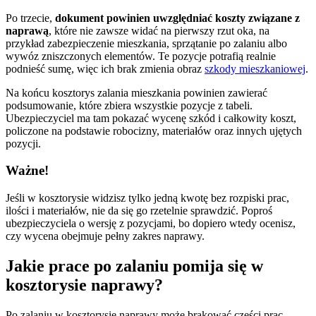
Po trzecie,
dokument powinien uwzględniać koszty związane z
naprawą
, które nie zawsze widać na pierwszy rzut oka, na
przykład zabezpieczenie mieszkania, sprzątanie po zalaniu albo
wywóz zniszczonych elementów. Te pozycje potrafią realnie
podnieść sumę, więc ich brak zmienia obraz
szkody mieszkaniowej
.
Na końcu kosztorys zalania mieszkania powinien zawierać
podsumowanie, które zbiera wszystkie pozycje z tabeli.
Ubezpieczyciel ma tam pokazać wycenę szkód i całkowity koszt,
policzone na podstawie robocizny, materiałów oraz innych ujętych
pozycji.
Ważne!
Jeśli w kosztorysie widzisz tylko jedną kwotę bez rozpiski prac,
ilości i materiałów, nie da się go rzetelnie sprawdzić. Poproś
ubezpieczyciela o wersję z pozycjami, bo dopiero wtedy ocenisz,
czy wycena obejmuje pełny zakres naprawy.
Jakie prace po zalaniu pomija się w
kosztorysie naprawy?
Po zalaniu w kosztorysie naprawy może brakować części prac