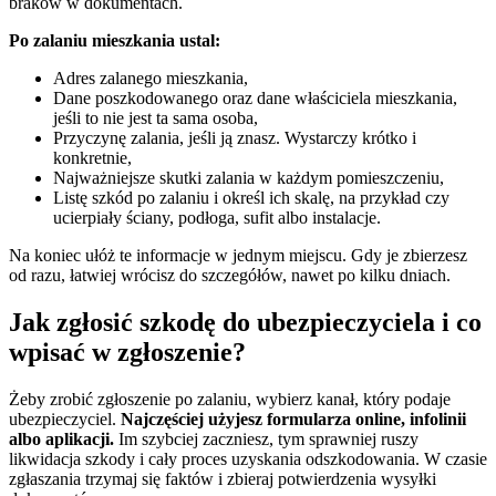
braków w dokumentach.
Po zalaniu mieszkania ustal:
Adres zalanego mieszkania,
Dane poszkodowanego oraz dane właściciela mieszkania,
jeśli to nie jest ta sama osoba,
Przyczynę zalania, jeśli ją znasz. Wystarczy krótko i
konkretnie,
Najważniejsze skutki zalania w każdym pomieszczeniu,
Listę szkód po zalaniu i określ ich skalę, na przykład czy
ucierpiały ściany, podłoga, sufit albo instalacje.
Na koniec ułóż te informacje w jednym miejscu. Gdy je zbierzesz
od razu, łatwiej wrócisz do szczegółów, nawet po kilku dniach.
Jak zgłosić szkodę do ubezpieczyciela i co
wpisać w zgłoszenie?
Żeby zrobić zgłoszenie po zalaniu, wybierz kanał, który podaje
ubezpieczyciel.
Najczęściej użyjesz formularza online, infolinii
albo aplikacji.
Im szybciej zaczniesz, tym sprawniej ruszy
likwidacja szkody i cały proces uzyskania odszkodowania. W czasie
zgłaszania trzymaj się faktów i zbieraj potwierdzenia wysyłki