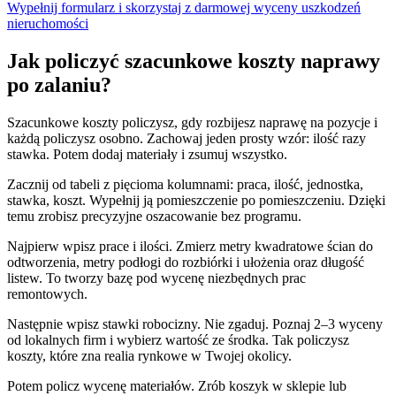
Wypełnij formularz i skorzystaj z darmowej wyceny uszkodzeń
nieruchomości
Jak policzyć szacunkowe koszty naprawy
po zalaniu?
Szacunkowe koszty policzysz, gdy rozbijesz naprawę na pozycje i
każdą policzysz osobno. Zachowaj jeden prosty wzór: ilość razy
stawka. Potem dodaj materiały i zsumuj wszystko.
Zacznij od tabeli z pięcioma kolumnami: praca, ilość, jednostka,
stawka, koszt. Wypełnij ją pomieszczenie po pomieszczeniu. Dzięki
temu zrobisz precyzyjne oszacowanie bez programu.
Najpierw wpisz prace i ilości. Zmierz metry kwadratowe ścian do
odtworzenia, metry podłogi do rozbiórki i ułożenia oraz długość
listew. To tworzy bazę pod wycenę niezbędnych prac
remontowych.
Następnie wpisz stawki robocizny. Nie zgaduj. Poznaj 2–3 wyceny
od lokalnych firm i wybierz wartość ze środka. Tak policzysz
koszty, które zna realia rynkowe w Twojej okolicy.
Potem policz wycenę materiałów. Zrób koszyk w sklepie lub