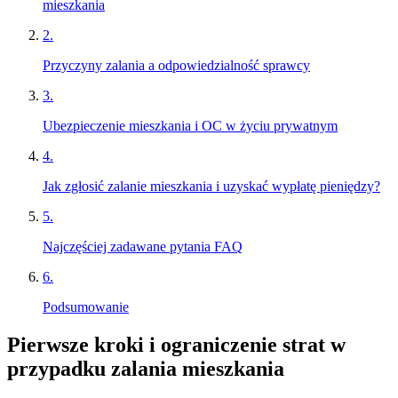
mieszkania
2
.
Przyczyny zalania a odpowiedzialność sprawcy
3
.
Ubezpieczenie mieszkania i OC w życiu prywatnym
4
.
Jak zgłosić zalanie mieszkania i uzyskać wypłatę pieniędzy?
5
.
Najczęściej zadawane pytania FAQ
6
.
Podsumowanie
Pierwsze kroki i ograniczenie strat w
przypadku zalania mieszkania