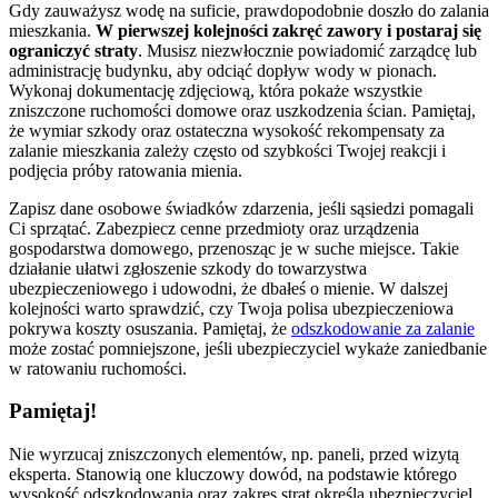
Gdy zauważysz wodę na suficie, prawdopodobnie doszło do zalania
mieszkania.
W pierwszej kolejności zakręć zawory i postaraj się
ograniczyć straty
. Musisz niezwłocznie powiadomić zarządcę lub
administrację budynku, aby odciąć dopływ wody w pionach.
Wykonaj dokumentację zdjęciową, która pokaże wszystkie
zniszczone ruchomości domowe oraz uszkodzenia ścian. Pamiętaj,
że wymiar szkody oraz ostateczna wysokość rekompensaty za
zalanie mieszkania zależy często od szybkości Twojej reakcji i
podjęcia próby ratowania mienia.
Zapisz dane osobowe świadków zdarzenia, jeśli sąsiedzi pomagali
Ci sprzątać. Zabezpiecz cenne przedmioty oraz urządzenia
gospodarstwa domowego, przenosząc je w suche miejsce. Takie
działanie ułatwi zgłoszenie szkody do towarzystwa
ubezpieczeniowego i udowodni, że dbałeś o mienie. W dalszej
kolejności warto sprawdzić, czy Twoja polisa ubezpieczeniowa
pokrywa koszty osuszania. Pamiętaj, że
odszkodowanie za zalanie
może zostać pomniejszone, jeśli ubezpieczyciel wykaże zaniedbanie
w ratowaniu ruchomości.
Pamiętaj!
Nie wyrzucaj zniszczonych elementów, np. paneli, przed wizytą
eksperta. Stanowią one kluczowy dowód, na podstawie którego
wysokość odszkodowania oraz zakres strat określa ubezpieczyciel