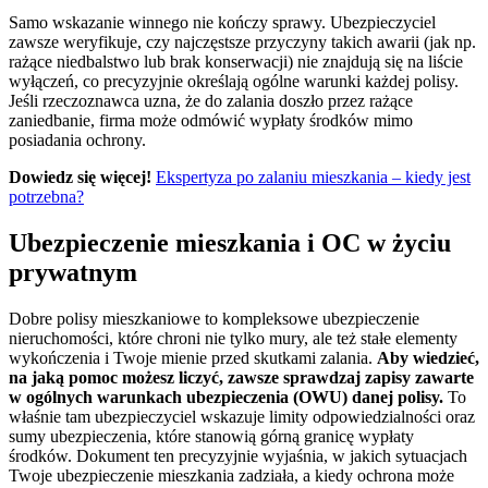
Samo wskazanie winnego nie kończy sprawy. Ubezpieczyciel
zawsze weryfikuje, czy najczęstsze przyczyny takich awarii (jak np.
rażące niedbalstwo lub brak konserwacji) nie znajdują się na liście
wyłączeń, co precyzyjnie określają ogólne warunki każdej polisy.
Jeśli rzeczoznawca uzna, że do zalania doszło przez rażące
zaniedbanie, firma może odmówić wypłaty środków mimo
posiadania ochrony.
Dowiedz się więcej!
Ekspertyza po zalaniu mieszkania – kiedy jest
potrzebna?
Ubezpieczenie mieszkania i OC w życiu
prywatnym
Dobre polisy mieszkaniowe to kompleksowe ubezpieczenie
nieruchomości, które chroni nie tylko mury, ale też stałe elementy
wykończenia i Twoje mienie przed skutkami zalania.
Aby wiedzieć,
na jaką pomoc możesz liczyć, zawsze sprawdzaj zapisy zawarte
w ogólnych warunkach ubezpieczenia (OWU) danej polisy.
To
właśnie tam ubezpieczyciel wskazuje limity odpowiedzialności oraz
sumy ubezpieczenia, które stanowią górną granicę wypłaty
środków. Dokument ten precyzyjnie wyjaśnia, w jakich sytuacjach
Twoje ubezpieczenie mieszkania zadziała, a kiedy ochrona może