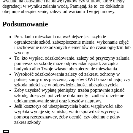
wydatki na osuszanie i naprawę tynków czy sufitów, które uległy
degradacji w wyniku zalania wodą. Pamiętaj, że to, co dokładnie
obejmuje ubezpieczenie, zależy od wariantu Twojej umowy.
Podsumowanie
Po zalaniu mieszkania najważniejsze jest szybkie
ograniczenie szkód, zabezpieczenie mienia, wykonanie zdjęć
i zachowanie uszkodzonych elementów do czasu oględzin lub
wyceny.
To, kto wypłaci odszkodowanie, zależy od przyczyny zalania,
ponieważ za szkodę może odpowiadać sąsiad, zarządca
budynku albo Twoje własne ubezpieczenie mieszkania.
Wysokość odszkodowania zależy od zakresu ochrony w
polisie, sumy ubezpieczenia, zapisów OWU oraz od tego, czy
szkoda mieści się w odpowiedzialności ubezpieczyciela.
Żeby uzyskać wypłatę pieniędzy, trzeba poprawnie zgłosić
szkodę, dołączyć potrzebne dokumenty i zadbać o rzetelne
udokumentowanie strat oraz kosztów naprawy.
Jeśli kosztorys od ubezpieczyciela budzi wątpliwości albo
wypłata wydaje się za niska, warto sprawdzić wycenę z
pomocą rzeczoznawcy, żeby ocenić, czy obejmuje pełny
zakres szkody.