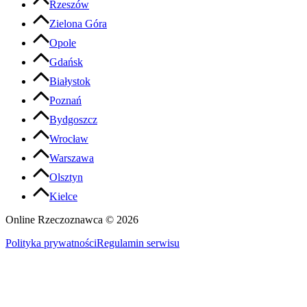
Rzeszów
Zielona Góra
Opole
Gdańsk
Białystok
Poznań
Bydgoszcz
Wrocław
Warszawa
Olsztyn
Kielce
Online Rzeczoznawca ©
2026
Polityka prywatności
Regulamin serwisu