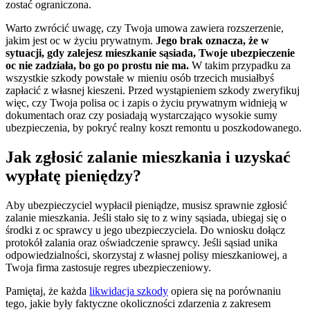
zostać ograniczona.
Warto zwrócić uwagę, czy Twoja umowa zawiera rozszerzenie,
jakim jest oc w życiu prywatnym.
Jego brak oznacza, że w
sytuacji, gdy zalejesz mieszkanie sąsiada, Twoje ubezpieczenie
oc nie zadziała, bo go po prostu nie ma.
W takim przypadku za
wszystkie szkody powstałe w mieniu osób trzecich musiałbyś
zapłacić z własnej kieszeni. Przed wystąpieniem szkody zweryfikuj
więc, czy Twoja polisa oc i zapis o życiu prywatnym widnieją w
dokumentach oraz czy posiadają wystarczająco wysokie sumy
ubezpieczenia, by pokryć realny koszt remontu u poszkodowanego.
Jak zgłosić zalanie mieszkania i uzyskać
wypłatę pieniędzy?
Aby ubezpieczyciel wypłacił pieniądze, musisz sprawnie zgłosić
zalanie mieszkania. Jeśli stało się to z winy sąsiada, ubiegaj się o
środki z oc sprawcy u jego ubezpieczyciela. Do wniosku dołącz
protokół zalania oraz oświadczenie sprawcy. Jeśli sąsiad unika
odpowiedzialności, skorzystaj z własnej polisy mieszkaniowej, a
Twoja firma zastosuje regres ubezpieczeniowy.
Pamiętaj, że każda
likwidacja szkody
opiera się na porównaniu
tego, jakie były faktyczne okoliczności zdarzenia z zakresem