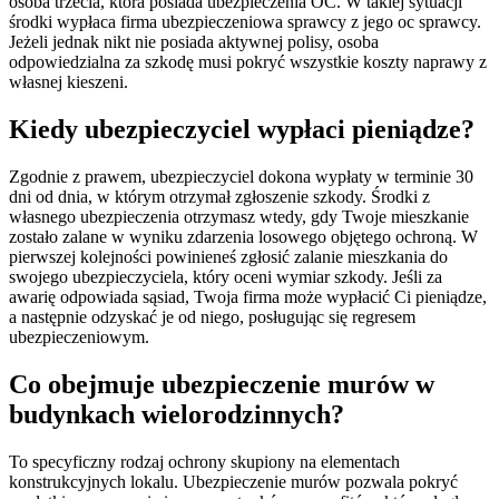
osoba trzecia, która posiada ubezpieczenia OC. W takiej sytuacji
środki wypłaca firma ubezpieczeniowa sprawcy z jego oc sprawcy.
Jeżeli jednak nikt nie posiada aktywnej polisy, osoba
odpowiedzialna za szkodę musi pokryć wszystkie koszty naprawy z
własnej kieszeni.
Kiedy ubezpieczyciel wypłaci pieniądze?
Zgodnie z prawem, ubezpieczyciel dokona wypłaty w terminie 30
dni od dnia, w którym otrzymał zgłoszenie szkody. Środki z
własnego ubezpieczenia otrzymasz wtedy, gdy Twoje mieszkanie
zostało zalane w wyniku zdarzenia losowego objętego ochroną. W
pierwszej kolejności powinieneś zgłosić zalanie mieszkania do
swojego ubezpieczyciela, który oceni wymiar szkody. Jeśli za
awarię odpowiada sąsiad, Twoja firma może wypłacić Ci pieniądze,
a następnie odzyskać je od niego, posługując się regresem
ubezpieczeniowym.
Co obejmuje ubezpieczenie murów w
budynkach wielorodzinnych?
To specyficzny rodzaj ochrony skupiony na elementach
konstrukcyjnych lokalu. Ubezpieczenie murów pozwala pokryć