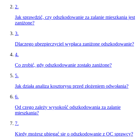
2
.
Jak sprawdzić, czy odszkodowanie za zalanie mieszkania jest
zaniżone?
3
.
Dlaczego ubezpieczyciel wypłaca zaniżone odszkodowanie?
4
.
Co zrobić, gdy odszkodowanie zostało zaniżone?
5
.
Jak działa analiza kosztorysu przed złożeniem odwołania?
6
.
Od czego zależy wysokość odszkodowania za zalanie
mieszkania?
7
.
Kiedy możesz ubiegać się o odszkodowanie z OC sprawcy?