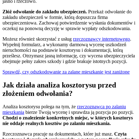
jasno i rzeczowo.
Złóż odwołanie do zakładu ubezpieczeń.
Przekaż odwołanie do
zakładu ubezpieczeń w formie, którą dopuszcza firma
ubezpieczeniowa. Zachowaj potwierdzenie wysłania dokumentów i
oczekuj na ponowną decyzję w sprawie wypłaty odszkodowania.
Możesz również skorzystać z usług
rzeczoznawcy internetowego
.
Wypełnij formularz, a wykonamy darmową wycenę uszkodzeń
nieruchomości na podstawie kosztorysu i dokumentacji, którą
prześlesz. Otrzymasz jasną informację, czy wycena ubezpieczyciela
obejmuje pełny zakres szkody i gdzie brakuje istotnych pozycji.
Sprawdź, czy odszkodowanie za zalane mieszkanie jest zaniżone
Jak działa analiza kosztorysu przed
złożeniem odwołania?
Analiza kosztorysu polega na tym, że
rzeczoznawca po zalaniu
mieszkania
bierze Twoją wycenę i sprawdza ją pozycja po pozycji.
Chodzi o znalezienie konkretnych miejsc, w których kosztorys
nie oddaje realnych kosztów po zalaniu mieszkania.
Rzeczoznawca pracuje na dokumentach, które już masz.
Czyta