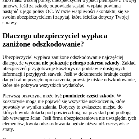
albo masz własną polisę, ubezpieczyciel wypłaci pieniądze z Twojej
umowy. Jeśli za szkodę odpowiada sąsiad, wypłata powinna
nastąpić z jego polisy OC. W razie wątpliwości skontaktuj się ze
swoim ubezpieczycielem i zapytaj, która ścieżka dotyczy Twojej
sprawy.
Dlaczego ubezpieczyciel wypłaca
zaniżone odszkodowanie?
Ubezpieczyciel wypłaca zaniżone odszkodowanie najczęściej
dlatego, że
wycena nie pokazuje pełnego zakresu szkody
. Zakład
ubezpieczeń przygotowuje kosztorys na podstawie dostępnych
informacji i przyjętych stawek. Jeśli w dokumencie brakuje części
danych albo przyjęto uproszczenia, powstaje niskie odszkodowanie,
które nie pokrywa wszystkich wydatków.
Pierwszą przyczyną może być
pominięcie części szkody
. W
kosztorysie mogą nie pojawić się wszystkie uszkodzenia, które
powstały w wyniku zalania. Dotyczy to zwłaszcza miejsc, do
których woda dotarła pod powierzchnią, na przykład pod podłogą
lub wewnątrz ścian. Jeśli firma ubezpieczeniowa nie uwzględni tych
elementów, kwota odszkodowania będzie niższa niż rzeczywiste
straty.