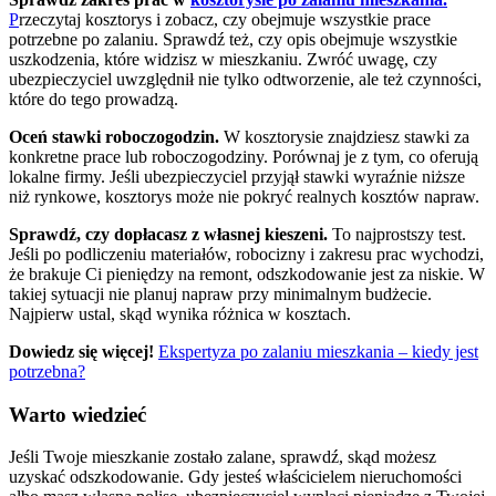
P
rzeczytaj kosztorys i zobacz, czy obejmuje wszystkie prace
potrzebne po zalaniu. Sprawdź też, czy opis obejmuje wszystkie
uszkodzenia, które widzisz w mieszkaniu. Zwróć uwagę, czy
ubezpieczyciel uwzględnił nie tylko odtworzenie, ale też czynności,
które do tego prowadzą.
Oceń stawki roboczogodzin.
W kosztorysie znajdziesz stawki za
konkretne prace lub roboczogodziny. Porównaj je z tym, co oferują
lokalne firmy. Jeśli ubezpieczyciel przyjął stawki wyraźnie niższe
niż rynkowe, kosztorys może nie pokryć realnych kosztów napraw.
Sprawdź, czy dopłacasz z własnej kieszeni.
To najprostszy test.
Jeśli po podliczeniu materiałów, robocizny i zakresu prac wychodzi,
że brakuje Ci pieniędzy na remont, odszkodowanie jest za niskie. W
takiej sytuacji nie planuj napraw przy minimalnym budżecie.
Najpierw ustal, skąd wynika różnica w kosztach.
Dowiedz się więcej!
Ekspertyza po zalaniu mieszkania – kiedy jest
potrzebna?
Warto wiedzieć
Jeśli Twoje mieszkanie zostało zalane, sprawdź, skąd możesz
uzyskać odszkodowanie. Gdy jesteś właścicielem nieruchomości