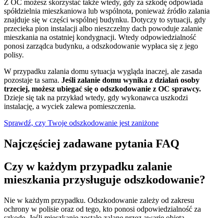
Z OC możesz skorzystać także wtedy, gdy za szkodę odpowiada
spółdzielnia mieszkaniowa lub wspólnota, ponieważ źródło zalania
znajduje się w części wspólnej budynku. Dotyczy to sytuacji, gdy
przecieka pion instalacji albo nieszczelny dach powoduje zalanie
mieszkania na ostatniej kondygnacji. Wtedy odpowiedzialność
ponosi zarządca budynku, a odszkodowanie wypłaca się z jego
polisy.
W przypadku zalania domu sytuacja wygląda inaczej, ale zasada
pozostaje ta sama.
Jeśli zalanie domu wynika z działań osoby
trzeciej, możesz ubiegać się o odszkodowanie z OC sprawcy.
Dzieje się tak na przykład wtedy, gdy wykonawca uszkodzi
instalację, a wyciek zalewa pomieszczenia.
Sprawdź, czy Twoje odszkodowanie jest zaniżone
Najczęściej zadawane pytania FAQ
Czy w każdym przypadku zalanie
mieszkania przysługuje odszkodowanie?
Nie w każdym przypadku. Odszkodowanie zależy od zakresu
ochrony w polisie oraz od tego, kto ponosi odpowiedzialność za
szkodę. Jeśli mieszkanie zostało zalane przez awarię objętą