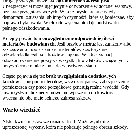
Drugą przyczyną może być
ograniczenie zakresu prac
.
Ubezpieczyciel może ująć jedynie odtworzenie widocznej warstwy,
bez prac przygotowawczych. W kosztorysie brakuje wtedy
demontażu, osuszania lub innych czynności, które są konieczne, aby
naprawa była trwała. W efekcie wycena nie daje podstaw do
pełnego odszkodowania.
Kolejny powód to
nieuwzględnienie odpowiedniej ilości
materiałów budowlanych
. Jeśli przyjęty metraż jest zaniżony albo
zastosowano niższy standard materiałów, kosztorys nie
odzwierciedla realnych kosztów napraw. W takiej sytuacji
odszkodowanie nie pokrywa wszystkich wydatków związanych z
przywróceniem mieszkania do właściwego stanu.
Często pojawia się też
brak uwzględnienia dodatkowych
kosztów
. Transport materiałów, wywóz odpadów, zabezpieczenie
pomieszczeń czy prace porządkowe generują realne wydatki. Gdy
towarzystwo ubezpieczeniowe nie wpisze ich do kosztorysu,
wycena nie obejmuje pełnego zakresu szkody.
Warto wiedzieć
Niska kwota nie zawsze oznacza błąd. Może wynikać z
uproszczonej wyceny, która nie pokazuje pełnego obrazu szkody.