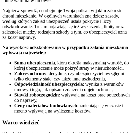
i inne warunki w umowie.
Najpierw sprawdź, co obejmuje Twoja polisa i w jakim zakresie
chroni mieszkanie. W ogólnych warunkach znajdziesz zasady,
według których zakład ubezpieczeń ustala pokrycie i liczy
odszkodowanie. To tam pojawiają się też wyłączenia, limity oraz
zależności między rodzajem szkody a tym, co ubezpieczyciel uzna
za koszt naprawy.
Na wysokość odszkodowania w przypadku zalania mieszkania
wpływają najczęściej:
Suma ubezpieczenia
, która określa maksymalną wartość, do
której ubezpieczenie może pokryć straty w nieruchomości,
Zakres ochrony
: decyduje, czy ubezpieczyciel uwzględni
tylko elementy stałe, czy także inne uszkodzenia,
Odpowiedzialność ubezpieczyciela
: wynika z warunków
umowy i tego, jak opisano zdarzenia objęte ochroną,
Stawki roboczogodzin
: wpływają na koszt prac potrzebnych
do naprawy,
Ceny materiałów budowlanych
: zmieniają się w czasie i
mocno wpływają na wyliczenie kosztów.
Warto wiedzieć