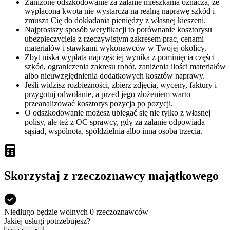
Zaniżone odszkodowanie za zalanie mieszkania oznacza, że
wypłacona kwota nie wystarcza na realną naprawę szkód i
zmusza Cię do dokładania pieniędzy z własnej kieszeni.
Najprostszy sposób weryfikacji to porównanie kosztorysu
ubezpieczyciela z rzeczywistym zakresem prac, cenami
materiałów i stawkami wykonawców w Twojej okolicy.
Zbyt niska wypłata najczęściej wynika z pominięcia części
szkód, ograniczenia zakresu robót, zaniżenia ilości materiałów
albo nieuwzględnienia dodatkowych kosztów naprawy.
Jeśli widzisz rozbieżności, zbierz zdjęcia, wyceny, faktury i
przygotuj odwołanie, a przed jego złożeniem warto
przeanalizować kosztorys pozycja po pozycji.
O odszkodowanie możesz ubiegać się nie tylko z własnej
polisy, ale też z OC sprawcy, gdy za zalanie odpowiada
sąsiad, wspólnota, spółdzielnia albo inna osoba trzecia.
Skorzystaj z rzeczoznawcy majątkowego
Niedługo będzie
wolnych 0
rzeczoznawców
Jakiej usługi potrzebujesz?