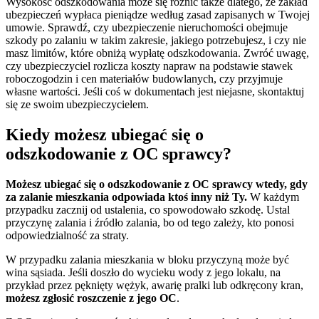
Wysokość odszkodowania może się różnić także dlatego, że zakład
ubezpieczeń wypłaca pieniądze według zasad zapisanych w Twojej
umowie. Sprawdź, czy ubezpieczenie nieruchomości obejmuje
szkody po zalaniu w takim zakresie, jakiego potrzebujesz, i czy nie
masz limitów, które obniżą wypłatę odszkodowania. Zwróć uwagę,
czy ubezpieczyciel rozlicza koszty napraw na podstawie stawek
roboczogodzin i cen materiałów budowlanych, czy przyjmuje
własne wartości. Jeśli coś w dokumentach jest niejasne, skontaktuj
się ze swoim ubezpieczycielem.
Kiedy możesz ubiegać się o
odszkodowanie z OC sprawcy?
Możesz ubiegać się o odszkodowanie z OC sprawcy wtedy, gdy
za zalanie mieszkania odpowiada ktoś inny niż Ty.
W każdym
przypadku zacznij od ustalenia, co spowodowało szkodę. Ustal
przyczynę zalania i źródło zalania, bo od tego zależy, kto ponosi
odpowiedzialność za straty.
W przypadku zalania mieszkania w bloku przyczyną może być
wina sąsiada. Jeśli doszło do wycieku wody z jego lokalu, na
przykład przez pęknięty wężyk, awarię pralki lub odkręcony kran,
możesz zgłosić roszczenie z jego OC
.